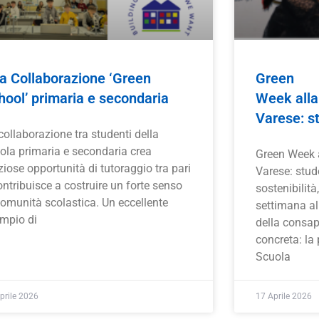
a Collaborazione ‘Green
Green
hool’ primaria e secondaria
Week alla
Varese: st
collaborazione tra studenti della
ola primaria e secondaria crea
Green Week a
ziose opportunità di tutoraggio tra pari
Varese: stude
ontribuisce a costruire un forte senso
sostenibilità
comunità scolastica. Un eccellente
settimana all
mpio di
della consap
concreta: la
Scuola
prile 2026
17 Aprile 2026