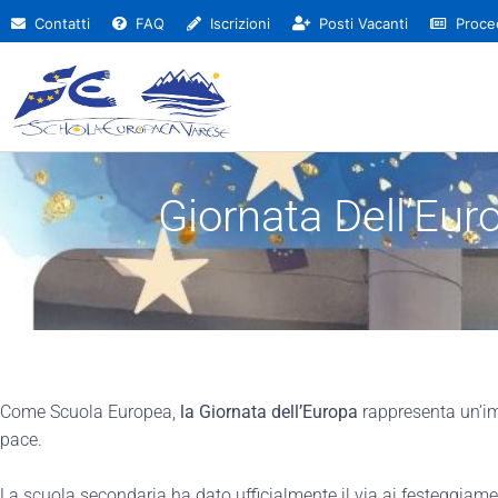
Contatti
FAQ
Iscrizioni
Posti Vacanti
Proced
Giornata Dell’Eur
Come Scuola Europea,
la Giornata dell’Europa
rappresenta un’im
pace.
La scuola secondaria ha dato ufficialmente il via ai festeggiamen