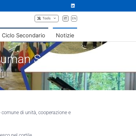
Tools
IT
EN
Ciclo Secondario
Notizie
Schuman Secondaria
e comune di unità, cooperazione e
sco nel cortile.