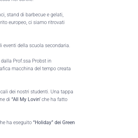
ci, stand di barbecue e gelati,
rito europeo, ci siamo ritrovati
li eventi della scuola secondaria.
o dalla Prof.ssa Probst in
grafica macchina del tempo creata
ali dei nostri studenti. Una tappa
one di
“All My Lovin’
che ha fatto
 che ha eseguito
“Holiday” dei Green