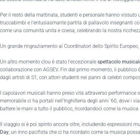
Per il resto della mattinata, studenti e personale hanno vissuto 
truccabimbi e l’entusiasmante partita di pallavolo insegnanti cont
come una comunità unita e coesa, celebrando la nostra ricchezz
Un grande ringraziamento ai Coordinatori dello Spirito Europeo, 
Un altro momento clou è stato l’eccezionale
spettacolo musical
collaborazione con AGSEV. Fin dal primo momento, il pubblico è
dagli artisti di S1, con attori-studenti nei panni di celebri comp
I capolavori musicali hanno preso vita attraverso performance st
memorabile ci ha portati nell’Inghilterra degli anni ‘60, dove i v
battere le mani a tutto il pubblico, ricordandoci come la musica
Il viaggio si è poi spinto ancora oltre, includendo espressioni m
Day
, un inno pacifista che ci ha ricordato come la musica pos