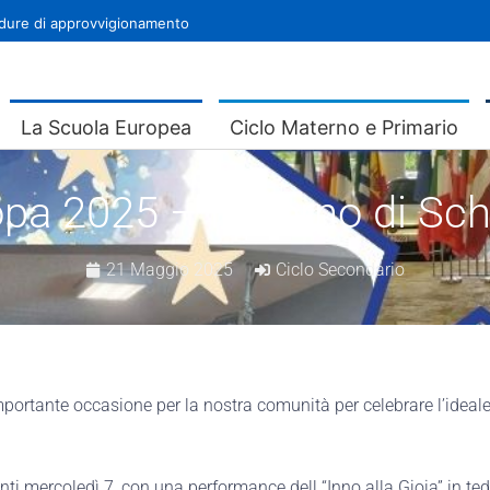
ure di approvvigionamento
La Scuola Europea
Ciclo Materno e Primario
opa 2025 – Il giorno di 
21 Maggio 2025
Ciclo Secondario
portante occasione per la nostra comunità per celebrare l’ideal
ti mercoledì 7, con una performance dell “Inno alla Gioia” in tede