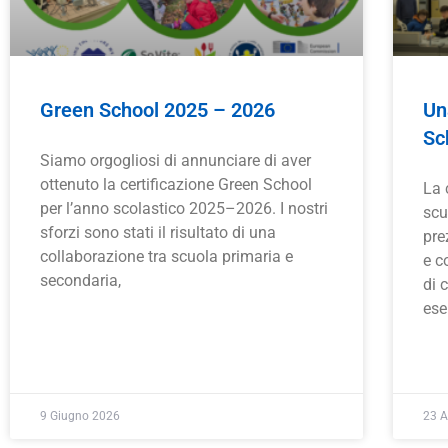
Green School 2025 – 2026
Un
Sc
Siamo orgogliosi di annunciare di aver
ottenuto la certificazione Green School
La 
per l’anno scolastico 2025–2026. I nostri
scu
sforzi sono stati il risultato di una
pre
collaborazione tra scuola primaria e
e c
secondaria,
di 
ese
9 Giugno 2026
23 A