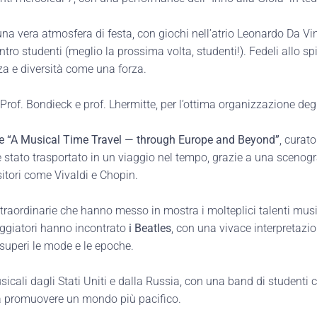
una vera atmosfera di festa, con giochi nell’atrio Leonardo Da Vin
ro studenti (meglio la prossima volta, studenti!). Fedeli allo spi
a e diversità come una forza.
Prof. Bondieck e prof. Lhermitte, per l’ottima organizzazione deg
e “A Musical Time Travel — through Europe and Beyond”
, curat
 stato trasportato in un viaggio nel tempo, grazie a una sceno
ositori come Vivaldi e Chopin.
raordinarie che hanno messo in mostra i molteplici talenti music
iaggiatori hanno incontrato
i Beatles
, con una vivace interpretazi
 superi le mode e le epoche.
usicali dagli Stati Uniti e dalla Russia, con una band di studenti
sa promuovere un mondo più pacifico.