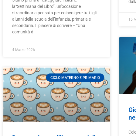
Siamo pronti a festeggiare insieme
dall
la“Settimana del Libro”, un’occasione
straordinaria pensata per coinvolgere tutti gli
alunni della scuola dell’infanzia, primaria e
15 
secondaria. Il piacere di scrivere – “Una
comunità di
4 Marzo 2026
CICLO MATERNO E PRIMARIO
Gi
ne
Cel