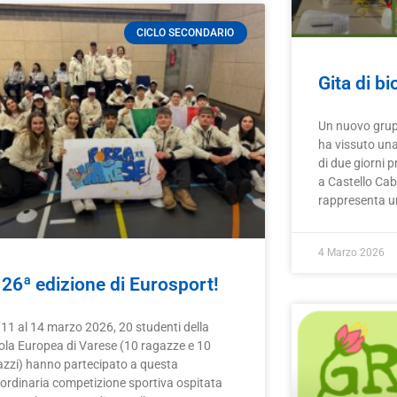
CICLO SECONDARIO
Gita di bi
Un nuovo grupp
ha vissuto un
di due giorni 
a Castello Cab
rappresenta u
4 Marzo 2026
 26ª edizione di Eurosport!
’11 al 14 marzo 2026, 20 studenti della
ola Europea di Varese (10 ragazze e 10
azzi) hanno partecipato a questa
aordinaria competizione sportiva ospitata