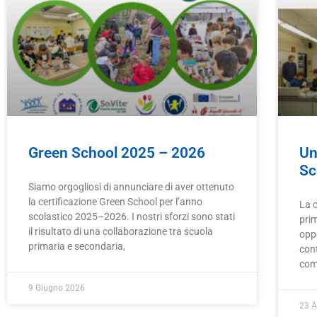
Green School 2025 – 2026
Un
Sc
Siamo orgogliosi di annunciare di aver ottenuto
la certificazione Green School per l’anno
La c
scolastico 2025–2026. I nostri sforzi sono stati
pri
il risultato di una collaborazione tra scuola
oppo
primaria e secondaria,
cont
com
9 Giugno 2026
23 A