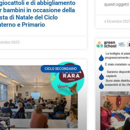
 giocattoli e di abbigliamento
questi oggetti 
r bambini in occasione della
sta di Natale del Ciclo
4 Dicembre 202
terno e Primario
cembre 2025
CICLO SECONDARIO