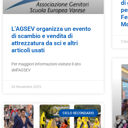
di
pe
Fe
Ma
L’AGSEV organizza un evento
di scambio e vendita di
5 Di
attrezzatura da sci e altri
articoli usati
Per maggiori informazioni visitate il sito
dell’AGSEV
26 Novembre 2025
CICLO SECONDARIO