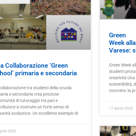
Green
Week alla
Varese: st
a Collaborazione ‘Green
Green Week all
studenti protag
hool’ primaria e secondaria
creatività Una
sostenibilità, 
ollaborazione tra studenti della scuola
concreta: la p
maria e secondaria crea preziose
rtunità di tutoraggio tra pari e
ribuisce a costruire un forte senso di
17 Aprile 2026
unità scolastica. Un eccellente esempio di
prile 2026