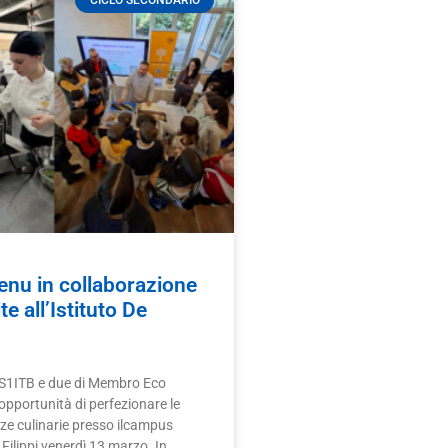
CICLO SECONDARIO
nu in collaborazione
e all’Istituto De
i S1ITB e due di Membro Eco
opportunità di perfezionare le
ze culinarie presso ilcampus
e Filippi venerdì 13 marzo. In