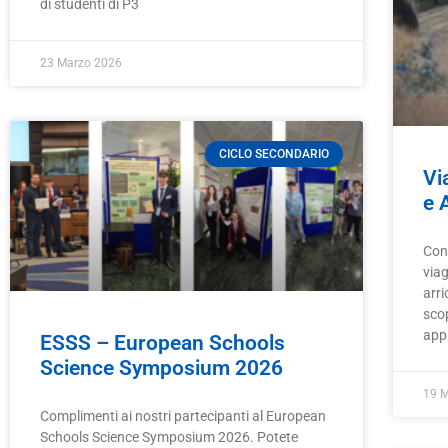
di studenti di P3
23 Marzo 2026
CICLO SECONDARIO
Vi
e 
Cont
via
arri
scop
app
ESSS – European Schools
Science Symposium 2026
19 
Complimenti ai nostri partecipanti al European
Schools Science Symposium 2026. Potete