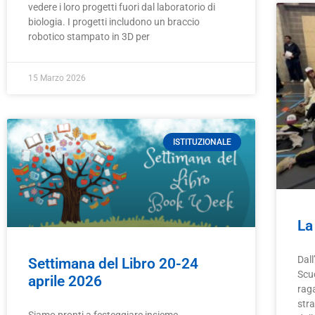
vedere i loro progetti fuori dal laboratorio di
biologia. I progetti includono un braccio
robotico stampato in 3D per
15 Marzo 2026
ISTITUZIONALE
La
Dall
Settimana del Libro 20-24
Scu
aprile 2026
rag
str