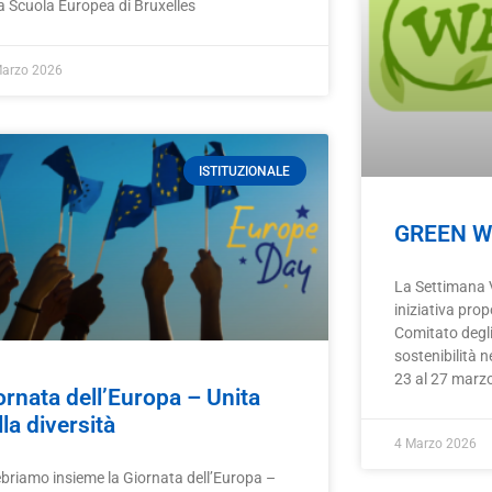
a Scuola Europea di Bruxelles
Marzo 2026
ISTITUZIONALE
GREEN W
La Settimana 
iniziativa pro
Comitato degli
sostenibilità n
23 al 27 marz
ornata dell’Europa – Unita
lla diversità
4 Marzo 2026
ebriamo insieme la Giornata dell’Europa –