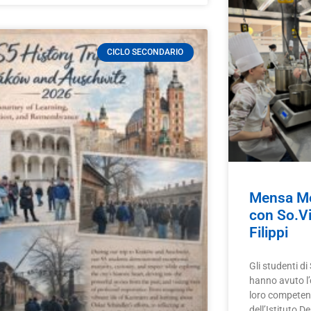
CICLO SECONDARIO
Mensa Me
con So.Vit
Filippi
Gli studenti d
hanno avuto l’
loro competen
dell’Istituto D