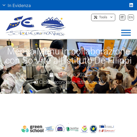
In Evidenza
Tools
IT
EN
Mensa Menu in collaborazione
con So.Vite all’Istituto De Filippi
17 Marzo 2026
Ciclo Secondario
,
Istituzionale